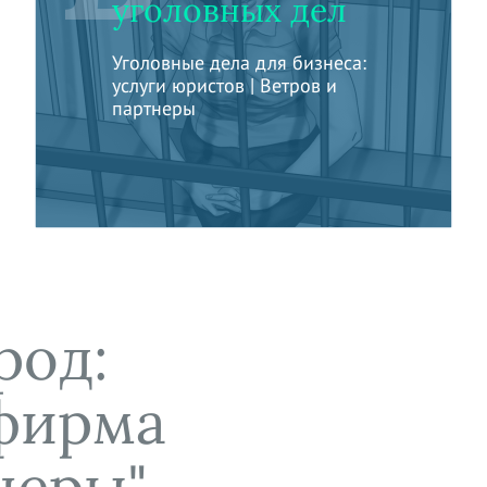
уголовных дел
Уголовные дела для бизнеса:
услуги юристов | Ветров и
партнеры
род:
фирма
неры"