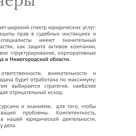
ет широкий спектр юридических услуг:
ащиты прав в судебных инстанциях и
пециалисты имеют значительный
стях, как защита активов компании,
Генеральное консульство Германии включило
овое структурирование, корпоративные
юридическую фирму «Ветров и партнеры» в так
а и Нижегородской области.
называемый перечень «адвокатов доверия»
ветственности, внимательности и
адача будет отработана по максимуму:
ем выбирается стратегия, наиболее
ая отрицательный исход.
урсами и знаниями, для того, чтобы
ашей проблемы. Компетентность,
в нашей юридической деятельности,
у дела.