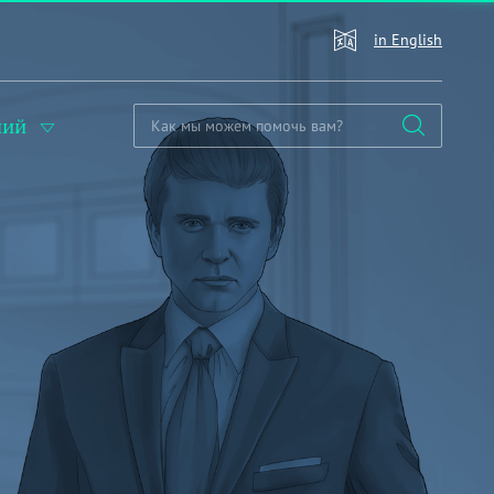
in English
ний