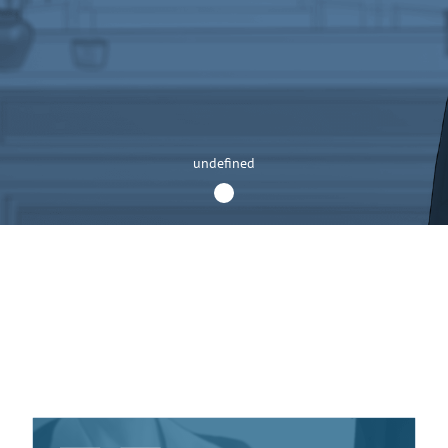
й добавленной стоимостью
undefined
1