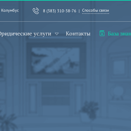
Способы связи
. Колумбус
8 (383) 310-38-76
Ю
ридические услуги
Контакты
База зна
дические
уги