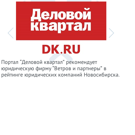
В 202
отмеч
номин
Портал “Деловой квартал” рекомендует
"Разр
юридическую фирму “Ветров и партнеры” в
и при
рейтинге юридических компаний Новосибирска.
компа