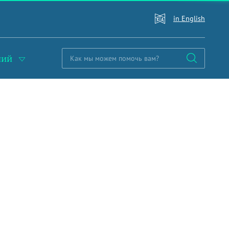
in English
ний